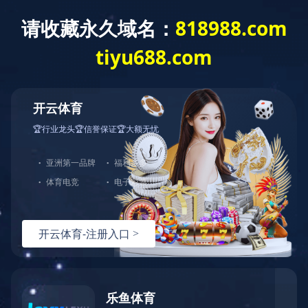
贴标机
首页
产品中心
贴标机
915A型卧式全自动贴标机（小罐）
/
/
/
产品中心
开云手机入口-开云（中国）
加工设备
七拨手（罐型件）