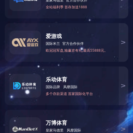
用油箱高度：
圆形马口铁
全自动贴标
100-400罐/分钟
H39-
标签
机（小罐）
120mm（可定
制）
查看: 2,005
0
开云手机入口-开云（中
国）
产品详情